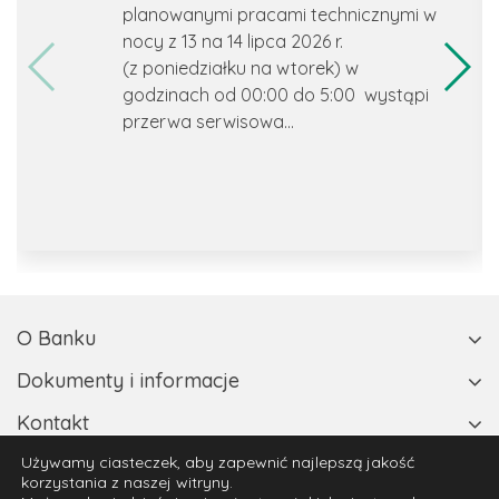
planowanymi pracami technicznymi w
nocy z 13 na 14 lipca 2026 r.
(z poniedziałku na wtorek) w
godzinach od 00:00 do 5:00 wystąpi
przerwa serwisowa...
O Banku
Dokumenty i informacje
Kontakt
Skontaktuj się z nami
Używamy ciasteczek, aby zapewnić najlepszą jakość
korzystania z naszej witryny.