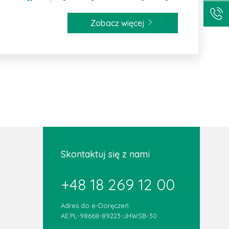
Zobacz więcej
Skontaktuj się z nami
+48 18 269 12 00
Adres do e-Doręczeń:
AE:PL-98668-89223-JHWSB-30