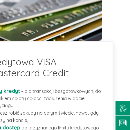
edytowa VISA
astercard Credit
 kredyt
– dla transakcji bezgotówkowych, do
nkiem spłaty całości zadłużenia w dacie
yciągu
sz robić zakupy na całym świecie, nawet gdy
zy na koncie,
ki dostęp
do przyznanego limitu kredytowego