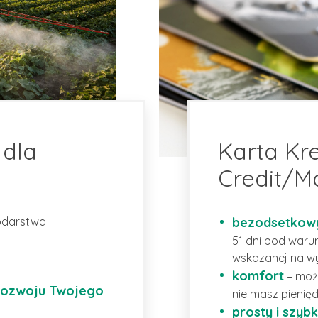
 dla
Karta Kr
Credit/M
odarstwa
bezodsetkowy
51 dni pod waru
wskazanej na w
komfort
– może
 rozwoju Twojego
nie masz pienięd
prosty i szyb