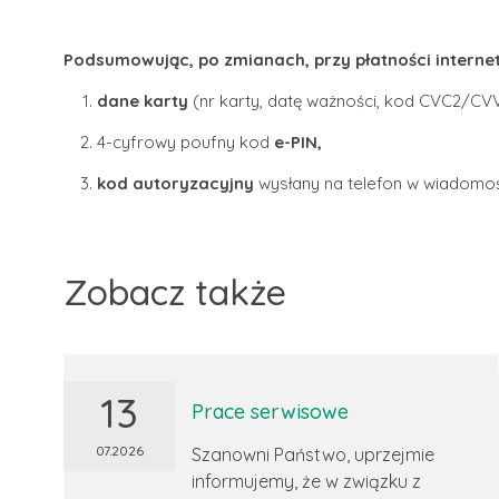
Podsumowując, po zmianach, przy płatności interne
dane karty
(nr karty, datę ważności, kod CVC2/CVV
4-cyfrowy poufny kod
e-PIN,
kod autoryzacyjny
wysłany na telefon w wiadomoś
Zobacz także
13
Prace serwisowe
07.2026
Szanowni Państwo, uprzejmie
informujemy, że w związku z