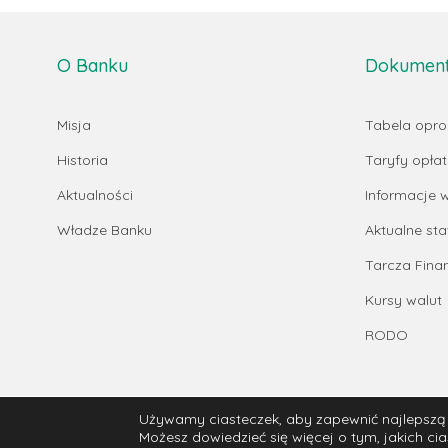
O Banku
Dokumenty
Misja
Tabela opr
Historia
Taryfy opłat 
Aktualności
Informacje
Władze Banku
Aktualne st
Tarcza Fin
Kursy walut
RODO
Używamy ciasteczek, aby zapewnić najlepszą j
© 2025 Bank Spółdzielczy w Rabie Wyżnej
Możesz dowiedzieć się więcej o tym, jakich c