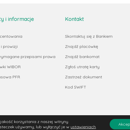
 i informacje
Kontakt
ocentowania
Skontaktuj się z Bankiem
i prowizji
Znajdź placówkę
 wymagane przepisami prawa
Znajdź bankomat
awki WIBOR
Zgłoś utratę karty
ansowa PFR
Zastrzeż dokument
Kod SWIFT
akość korzystania z naszej witryny.
Akcep
iasteczek używamy, lub wyłączyć je w
ustawieniach
.